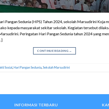
ri Pangan Sedunia (HPS) Tahun 2024, sekolah Marsudirini Koja 
ko kepada masyarakat sekitar sekolah. Kegiatan tersebut dilaks
Marsudirini. Peringatan Hari Pangan Sedunia tahun 2024 yang men
…]
CONTINUE READING
→
kti Sosial
,
Hari Pangan Sedunia
,
Sekolah Marsudirini
INFORMASI TERBARU
KA