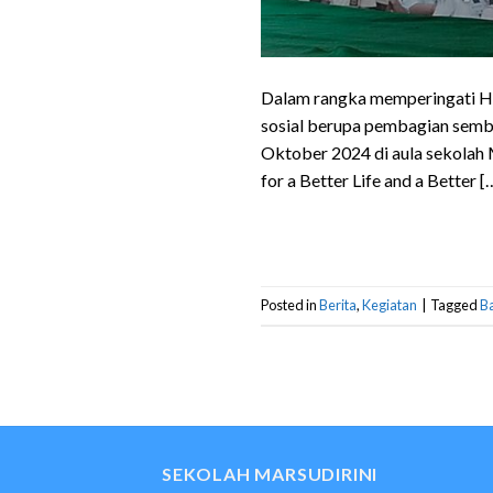
Dalam rangka memperingati Ha
sosial berupa pembagian semba
Oktober 2024 di aula sekolah 
for a Better Life and a Better [
Posted in
Berita
,
Kegiatan
|
Tagged
Ba
SEKOLAH MARSUDIRINI