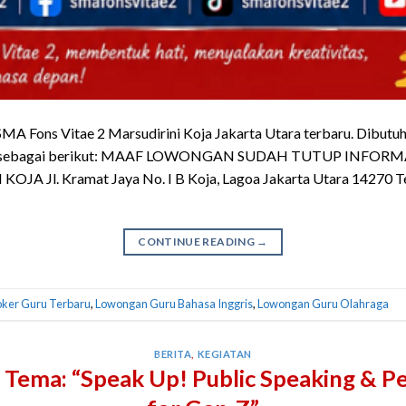
MA Fons Vitae 2 Marsudirini Koja Jakarta Utara terbaru. Dibutu
kasi sebagai berikut: MAAF LOWONGAN SUDAH TUTUP INFORM
A Jl. Kramat Jaya No. I B Koja, Lagoa Jakarta Utara 14270 Te
CONTINUE READING
→
oker Guru Terbaru
,
Lowongan Guru Bahasa Inggris
,
Lowongan Guru Olahraga
BERITA
,
KEGIATAN
Tema: “Speak Up! Public Speaking & P