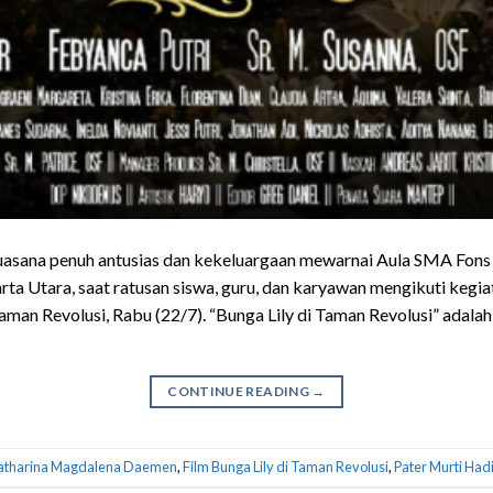
 Suasana penuh antusias dan kekeluargaan mewarnai Aula SMA Fons
rta Utara, saat ratusan siswa, guru, dan karyawan mengikuti kegi
aman Revolusi, Rabu (22/7). “Bunga Lily di Taman Revolusi” adalah 
CONTINUE READING
→
atharina Magdalena Daemen
,
Film Bunga Lily di Taman Revolusi
,
Pater Murti Had