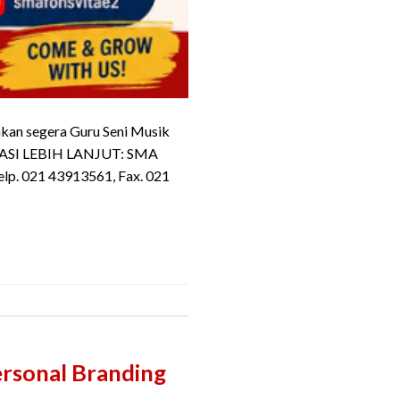
hkan segera Guru Seni Musik
ASI LEBIH LANJUT: SMA
lp. 021 43913561, Fax. 021
ersonal Branding