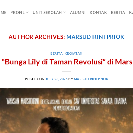
OME
PROFIL
UNIT SEKOLAH
ALUMNI
KONTAK
BERITA
K
AUTHOR ARCHIVES:
MARSUDIRINI PRIOK
BERITA
,
KEGIATAN
“Bunga Lily di Taman Revolusi” di Mars
POSTED ON
JULY 23, 2026
BY
MARSUDIRINI PRIOK