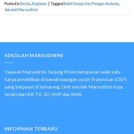
Posted in
Berita
,
Kegiatan
|
Tagged
Bakti Sosial
,
Hari Pangan Sedunia
,
Sekolah Marsudirini
SEKOLAH MARSUDIRINI
Yayasan Marsudirini Tanjung Priok merupakan salah satu
karya pendidikan di bawah naungan suster Fransiskan (OSF)
yang berpusat di Semarang. Unit sekolah Marsudirini Koja
terdiri dari KB-TK, SD, SMP dan SMA.
INFORMASI TERBARU