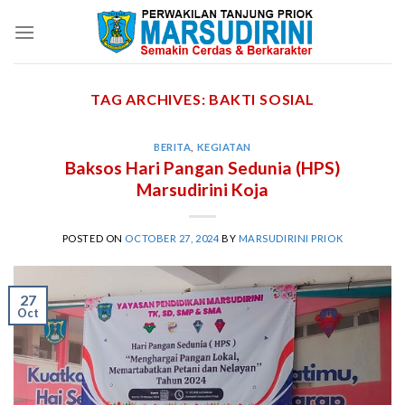
Skip
to
content
TAG ARCHIVES:
BAKTI SOSIAL
BERITA
,
KEGIATAN
Baksos Hari Pangan Sedunia (HPS)
Marsudirini Koja
POSTED ON
OCTOBER 27, 2024
BY
MARSUDIRINI PRIOK
27
Oct