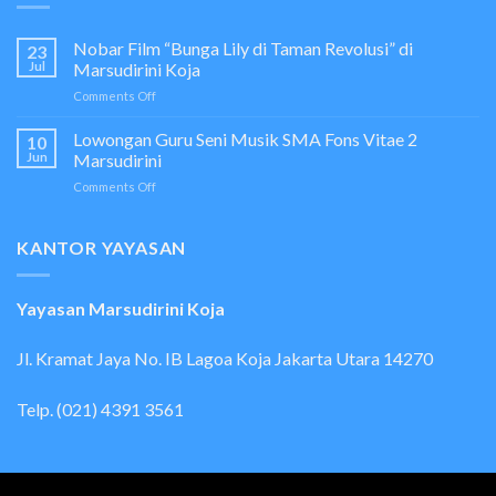
Nobar Film “Bunga Lily di Taman Revolusi” di
23
Jul
Marsudirini Koja
on
Comments Off
Nobar
Film
Lowongan Guru Seni Musik SMA Fons Vitae 2
10
“Bunga
Jun
Marsudirini
Lily
on
Comments Off
di
Lowongan
Taman
Guru
Revolusi”
Seni
KANTOR YAYASAN
di
Musik
Marsudirini
SMA
Koja
Fons
Yayasan Marsudirini Koja
Vitae
2
Marsudirini
Jl. Kramat Jaya No. IB Lagoa Koja Jakarta Utara 14270
Telp. (021) 4391 3561